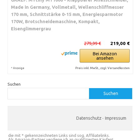
Made in Germany, Vollmetall, Wellenschliffmesser
170 mm, Schnittstärke 0-15 mm, Energiesparmotor
170W, Brotschneidemaschine, Kompakt,
Eisenglimmergrau
279,99 €
219,00 €
Bei Amazon
ansehen
*
Preis inkl. MwSt., zzgl. Versandkosten
Anzeige
Suchen
Suchen
Datenschutz
·
Impressum
die mit * gekennzeichneten Links sind sog. Affiliatelinks.
Als Amazon-Partner verdiene ich an qualifizierten Käufen!