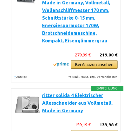
Made in Germany, Vollmetall,
Wellenschliffmesser 170 mm,
Schnittstärke 0-15 mm,
Energiesparmotor 170W,
Brotschneidemaschine,
Kompakt, Eisenglimmergrau
279,99 €
219,00 €
Bei Amazon ansehen
*
Preis inkl. MwSt., zzgl. Versandkosten
Anzeige
EMPFEHLUNG
ritter solida 4 Elektrischer
Allesschneider aus Vollmetall,
Made in Germany
159,19 €
133,98 €