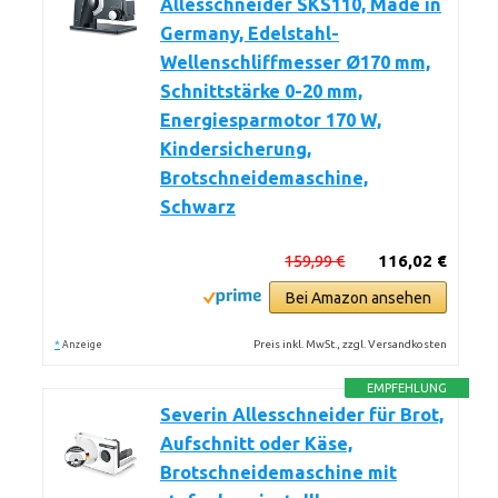
Allesschneider SKS110, Made in
Germany, Edelstahl-
Wellenschliffmesser Ø170 mm,
Schnittstärke 0-20 mm,
Energiesparmotor 170 W,
Kindersicherung,
Brotschneidemaschine,
Schwarz
159,99 €
116,02 €
Bei Amazon ansehen
*
Preis inkl. MwSt., zzgl. Versandkosten
Anzeige
EMPFEHLUNG
Severin Allesschneider für Brot,
Aufschnitt oder Käse,
Brotschneidemaschine mit