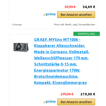
59,99 €
34,69 €
Bei Amazon ansehen
*
Preis inkl. MwSt., zzgl. Versandkosten
Anzeige
EMPFEHLUNG
GRAEF. MYtiny MT1006 -
Klappbarer Allesschneider,
Made in Germany, Vollmetall,
Wellenschliffmesser 170 mm,
Schnittstärke 0-15 mm,
Energiesparmotor 170W,
Brotschneidemaschine,
Kompakt, Eisenglimmergrau
279,99 €
219,00 €
Bei Amazon ansehen