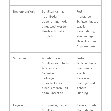
Bedienkomfort
Schlitten kann je
Fest
nach Bedarf
montierter
abgenommen oder
Schlitten bietet
eingestellt werden.
stabile
Flexibler Einsatz
Handhabung,
möglich.
aber weniger
Flexibilität bei
Anpassungen.
Sicherheit
Abnehmbarer
Fester
Schlitten kann beim
Schlitten bietet
Ausbau zur
durch seine
Sicherheit
stabile
beitragen,
Bauweise
erfordert aber
durchgehend
einen sicheren Halt
sichere
beim Einsetzen.
Führung.
Lagerung
Kompakter, da der
Benötigt mehr
Schlitten
Platz, da der