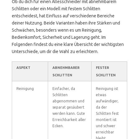
Ob du dich für einen Allesschneider mit abnehmbarem
Schlitten oder ein Modell mit festem Schlitten
entscheidest, hat Einfluss auf verschiedene Bereiche
deiner Nutzung. Beide Varianten haben ihre Stärken und
Schwächen, besonders wenn es um Reinigung,
Bedienkomfort, Sicherheit und Lagerung geht. Im
Folgenden findest du eine klare Übersicht der wichtigsten
Unterschiede, um dir die Wahl zu erleichtern.
ASPEKT
ABNEHMBARER
FESTER
SCHLITTEN
SCHLITTEN
Reinigung
Einfacher, da
Reinigung ist
Schlitten
etwas
abgenommen und
aufwändiger,
separat gesäubert
da der
werden kann. Gute
Schlitten fest
Erreichbarkeit aller
montiert ist
Ecken.
und schwer
erreichbar
bleibt.