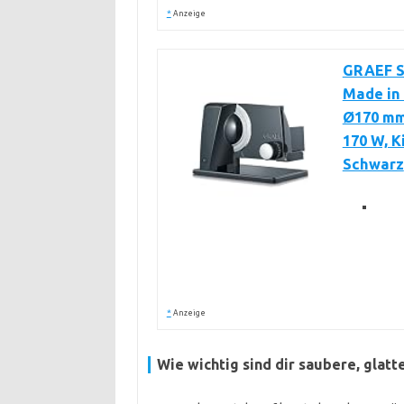
*
Anzeige
GRAEF S1
Made in 
Ø170 mm
170 W, K
Schwarz
*
Anzeige
Wie wichtig sind dir saubere, glatt