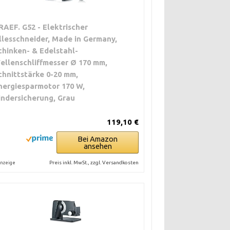
RAEF. G52 - Elektrischer
llesschneider, Made in Germany,
chinken- & Edelstahl-
ellenschliffmesser Ø 170 mm,
chnittstärke 0-20 mm,
nergiesparmotor 170 W,
indersicherung, Grau
119,10 €
Bei Amazon
ansehen
Preis inkl. MwSt., zzgl. Versandkosten
nzeige