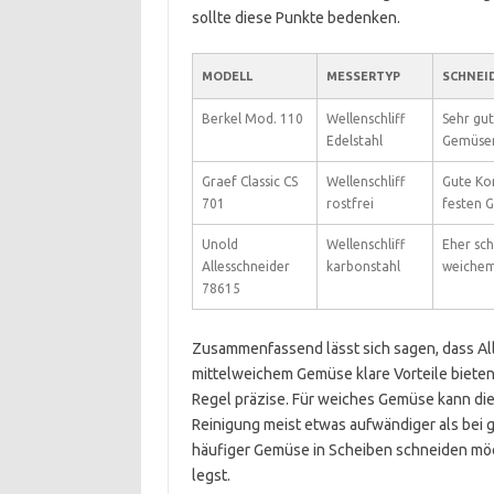
sollte diese Punkte bedenken.
MODELL
MESSERTYP
SCHNEI
Berkel Mod. 110
Wellenschliff
Sehr gut
Edelstahl
Gemüsen
Graef Classic CS
Wellenschliff
Gute Kon
701
rostfrei
festen 
Unold
Wellenschliff
Eher sch
Allesschneider
karbonstahl
weiche
78615
Zusammenfassend lässt sich sagen, dass All
mittelweichem Gemüse klare Vorteile bieten
Regel präzise. Für weiches Gemüse kann die 
Reinigung meist etwas aufwändiger als bei 
häufiger Gemüse in Scheiben schneiden möch
legst.