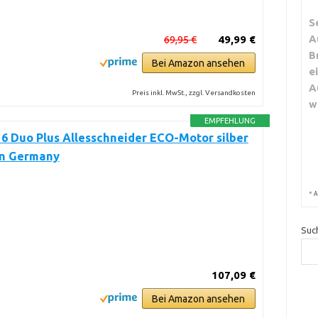
S
A
69,95 €
49,99 €
B
Bei Amazon ansehen
e
A
Preis inkl. MwSt., zzgl. Versandkosten
w
EMPFEHLUNG
 16 Duo Plus Allesschneider ECO-Motor silber
in Germany
*
A
Suc
107,09 €
Bei Amazon ansehen