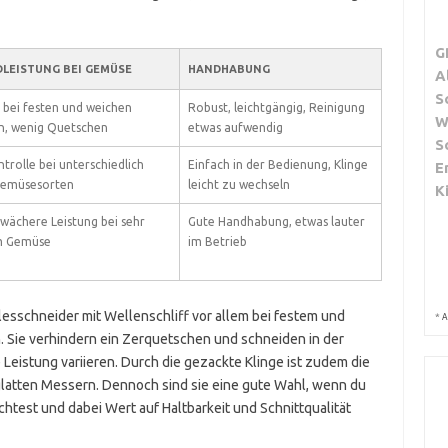
G
DLEISTUNG BEI GEMÜSE
HANDHABUNG
A
S
 bei festen und weichen
Robust, leichtgängig, Reinigung
W
, wenig Quetschen
etwas aufwendig
S
trolle bei unterschiedlich
Einfach in der Bedienung, Klinge
E
Gemüsesorten
leicht zu wechseln
K
wächere Leistung bei sehr
Gute Handhabung, etwas lauter
m Gemüse
im Betrieb
esschneider mit Wellenschliff vor allem bei festem und
*
A
. Sie verhindern ein Zerquetschen und schneiden in der
Leistung variieren. Durch die gezackte Klinge ist zudem die
glatten Messern. Dennoch sind sie eine gute Wahl, wenn du
test und dabei Wert auf Haltbarkeit und Schnittqualität