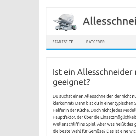
Zum
Inhalt
Allesschne
springen
STARTSEITE
RATGEBER
Ist ein Allesschneider
geeignet?
Du suchst einen Allesschneider, der nicht 
klarkommt? Dann bist du in einer typischen S
Helfer in der Küche. Doch nicht jedes Modell
Hauptfaktor, der über die Einsatzmöglichkeit
Wellenschliff ins Spiel. Aber was heißt das 
die beste Wahl für Gemüse? Das ist eine wi