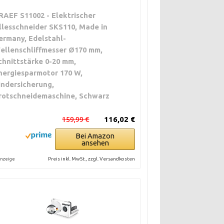
RAEF S11002 - Elektrischer
llesschneider SKS110, Made in
ermany, Edelstahl-
ellenschliffmesser Ø170 mm,
chnittstärke 0-20 mm,
nergiesparmotor 170 W,
indersicherung,
rotschneidemaschine, Schwarz
159,99 €
116,02 €
Bei Amazon
ansehen
Preis inkl. MwSt., zzgl. Versandkosten
nzeige