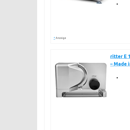
*
Anzeige
ritter E
– Made 