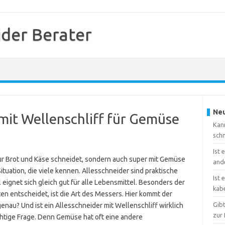
ider Berater
Neu
 mit Wellenschliff für Gemüse
Kann
sch
Ist 
nur Brot und Käse schneidet, sondern auch super mit Gemüse
and
ituation, die viele kennen. Allesschneider sind praktische
Ist 
 eignet sich gleich gut für alle Lebensmittel. Besonders der
kab
en entscheidet, ist die Art des Messers. Hier kommt der
Gib
genau? Und ist ein Allesschneider mit Wellenschliff wirklich
zur 
chtige Frage. Denn Gemüse hat oft eine andere