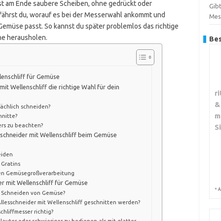
lst am Ende saubere Scheiben, ohne gedrückt oder
Gibt
rfährst du, worauf es bei der Messerwahl ankommt und
Mes
Gemüse passt. So kannst du später problemlos das richtige
he herausholen.
Bes
lenschliff für Gemüse
mit Wellenschliff die richtige Wahl für dein
r
&
ächlich schneiden?
m
hnitte?
ers zu beachten?
S
sschneider mit Wellenschliff beim Gemüse
eiden
 Gratins
chen Gemüsegroßverarbeitung
er mit Wellenschliff für Gemüse
*
A
as Schneiden von Gemüse?
lesschneider mit Wellenschliff geschnitten werden?
chliffmesser richtig?
f lauter oder schwieriger zu bedienen als mit glatter