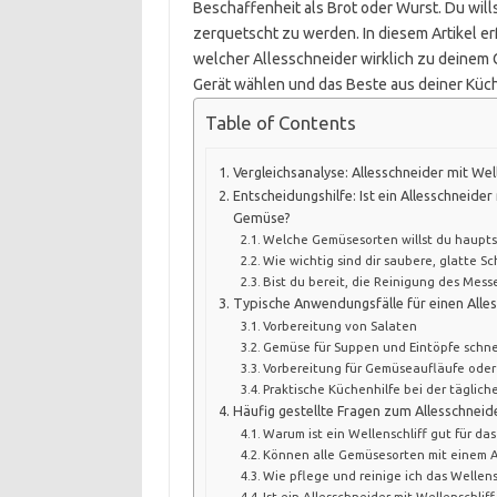
Beschaffenheit als Brot oder Wurst. Du wil
zerquetscht zu werden. In diesem Artikel e
welcher Allesschneider wirklich zu deinem 
Gerät wählen und das Beste aus deiner Küc
Table of Contents
Vergleichsanalyse: Allesschneider mit Wel
Entscheidungshilfe: Ist ein Allesschneider 
Gemüse?
Welche Gemüsesorten willst du haupts
Wie wichtig sind dir saubere, glatte Sc
Bist du bereit, die Reinigung des Mess
Typische Anwendungsfälle für einen Alle
Vorbereitung von Salaten
Gemüse für Suppen und Eintöpfe schn
Vorbereitung für Gemüseaufläufe oder
Praktische Küchenhilfe bei der tägli
Häufig gestellte Fragen zum Allesschneid
Warum ist ein Wellenschliff gut für d
Können alle Gemüsesorten mit einem Al
Wie pflege und reinige ich das Wellens
Ist ein Allesschneider mit Wellenschlif