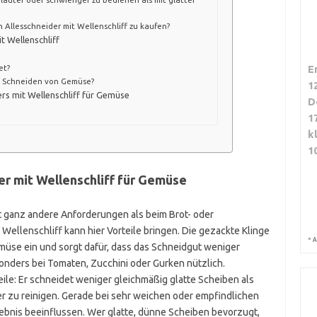
n Allesschneider mit Wellenschliff zu kaufen?
t Wellenschliff
E
et?
im Schneiden von Gemüse?
1
ers mit Wellenschliff für Gemüse
D
1
k
1
er mit Wellenschliff für Gemüse
t ganz andere Anforderungen als beim Brot- oder
 Wellenschliff kann hier Vorteile bringen. Die gezackte Klinge
*
A
emüse ein und sorgt dafür, dass das Schneidgut weniger
onders bei Tomaten, Zucchini oder Gurken nützlich.
eile: Er schneidet weniger gleichmäßig glatte Scheiben als
er zu reinigen. Gerade bei sehr weichen oder empfindlichen
bnis beeinflussen. Wer glatte, dünne Scheiben bevorzugt,