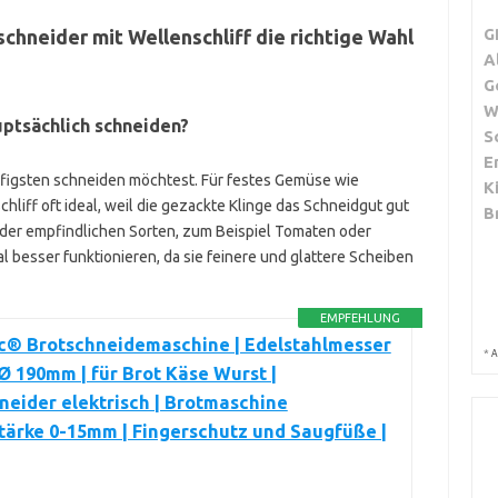
G
schneider mit Wellenschliff die richtige Wahl
A
G
W
ptsächlich schneiden?
S
E
figsten schneiden möchtest. Für festes Gemüse wie
K
chliff oft ideal, weil die gezackte Klinge das Schneidgut gut
B
 oder empfindlichen Sorten, zum Beispiel Tomaten oder
 besser funktionieren, da sie feinere und glattere Scheiben
EMPFEHLUNG
ic® Brotschneidemaschine | Edelstahlmesser
*
A
 Ø 190mm | für Brot Käse Wurst |
neider elektrisch | Brotmaschine
tärke 0-15mm | Fingerschutz und Saugfüße |