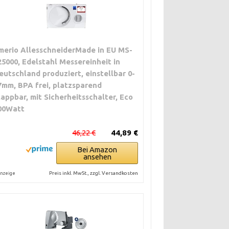
merio AllesschneiderMade in EU MS-
25000, Edelstahl Messereinheit in
eutschland produziert, einstellbar 0-
7mm, BPA frei, platzsparend
lappbar, mit Sicherheitsschalter, Eco
00Watt
46,22 €
44,89 €
Bei Amazon
ansehen
Preis inkl. MwSt., zzgl. Versandkosten
nzeige