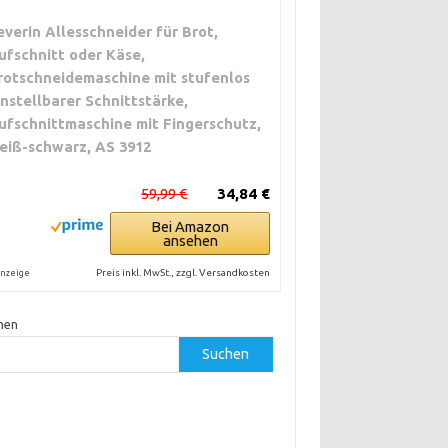
everin Allesschneider für Brot,
ufschnitt oder Käse,
rotschneidemaschine mit stufenlos
instellbarer Schnittstärke,
ufschnittmaschine mit Fingerschutz,
eiß-schwarz, AS 3912
59,99 €
34,84 €
Bei Amazon
ansehen
Preis inkl. MwSt., zzgl. Versandkosten
nzeige
hen
Suchen