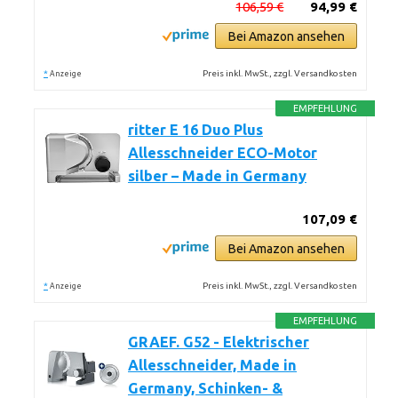
106,59 €
94,99 €
Bei Amazon ansehen
*
Preis inkl. MwSt., zzgl. Versandkosten
Anzeige
EMPFEHLUNG
ritter E 16 Duo Plus
Allesschneider ECO-Motor
silber – Made in Germany
107,09 €
Bei Amazon ansehen
*
Preis inkl. MwSt., zzgl. Versandkosten
Anzeige
EMPFEHLUNG
GRAEF. G52 - Elektrischer
Allesschneider, Made in
Germany, Schinken- &