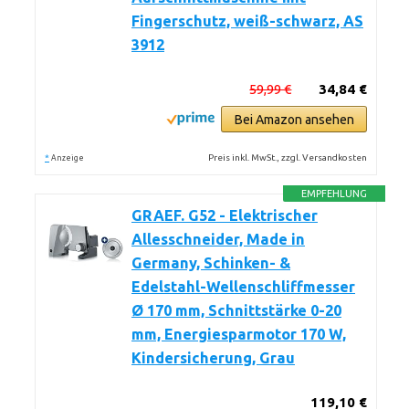
Fingerschutz, weiß-schwarz, AS
3912
59,99 €
34,84 €
Bei Amazon ansehen
*
Preis inkl. MwSt., zzgl. Versandkosten
Anzeige
EMPFEHLUNG
GRAEF. G52 - Elektrischer
Allesschneider, Made in
Germany, Schinken- &
Edelstahl-Wellenschliffmesser
Ø 170 mm, Schnittstärke 0-20
mm, Energiesparmotor 170 W,
Kindersicherung, Grau
119,10 €