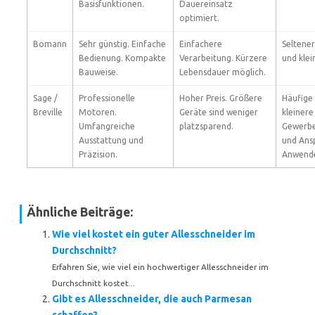
Basisfunktionen.
Dauereinsatz
optimiert.
Bomann
Sehr günstig. Einfache
Einfachere
Seltene
Bedienung. Kompakte
Verarbeitung. Kürzere
und klei
Bauweise.
Lebensdauer möglich.
Sage /
Professionelle
Hoher Preis. Größere
Häufige
Breville
Motoren.
Geräte sind weniger
kleinere
Umfangreiche
platzsparend.
Gewerbe
Ausstattung und
und Ans
Präzision.
Anwende
Ähnliche Beiträge:
Wie viel kostet ein guter Allesschneider im
Durchschnitt?
Erfahren Sie, wie viel ein hochwertiger Allesschneider im
Durchschnitt kostet...
Gibt es Allesschneider, die auch Parmesan