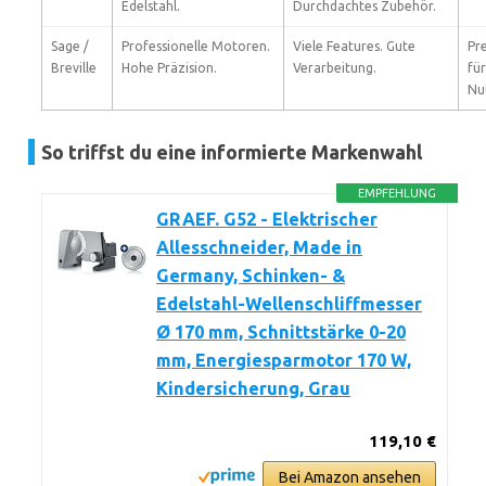
Edelstahl.
Durchdachtes Zubehör.
Sage /
Professionelle Motoren.
Viele Features. Gute
Pre
Breville
Hohe Präzision.
Verarbeitung.
fü
Nu
So triffst du eine informierte Markenwahl
EMPFEHLUNG
GRAEF. G52 - Elektrischer
Allesschneider, Made in
Germany, Schinken- &
Edelstahl-Wellenschliffmesser
Ø 170 mm, Schnittstärke 0-20
mm, Energiesparmotor 170 W,
Kindersicherung, Grau
119,10 €
Bei Amazon ansehen