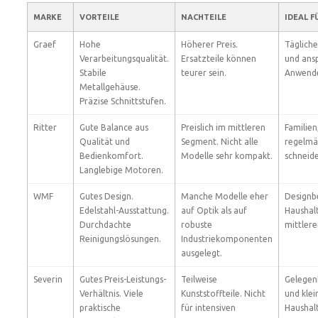
MARKE
VORTEILE
NACHTEILE
IDEAL F
Graef
Hohe
Höherer Preis.
Täglich
Verarbeitungsqualität.
Ersatzteile können
und ans
Stabile
teurer sein.
Anwende
Metallgehäuse.
Präzise Schnittstufen.
Ritter
Gute Balance aus
Preislich im mittleren
Familien
Qualität und
Segment. Nicht alle
regelmä
Bedienkomfort.
Modelle sehr kompakt.
schneid
Langlebige Motoren.
WMF
Gutes Design.
Manche Modelle eher
Designb
Edelstahl-Ausstattung.
auf Optik als auf
Haushal
Durchdachte
robuste
mittler
Reinigungslösungen.
Industriekomponenten
ausgelegt.
Severin
Gutes Preis-Leistungs-
Teilweise
Gelegen
Verhältnis. Viele
Kunststoffteile. Nicht
und klei
praktische
für intensiven
Haushal