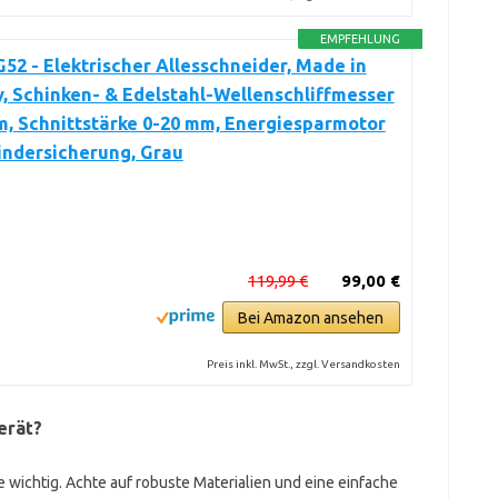
EMPFEHLUNG
52 - Elektrischer Allesschneider, Made in
 Schinken- & Edelstahl-Wellenschliffmesser
, Schnittstärke 0-20 mm, Energiesparmotor
indersicherung, Grau
119,99 €
99,00 €
Bei Amazon ansehen
Preis inkl. MwSt., zzgl. Versandkosten
erät?
e wichtig. Achte auf robuste Materialien und eine einfache