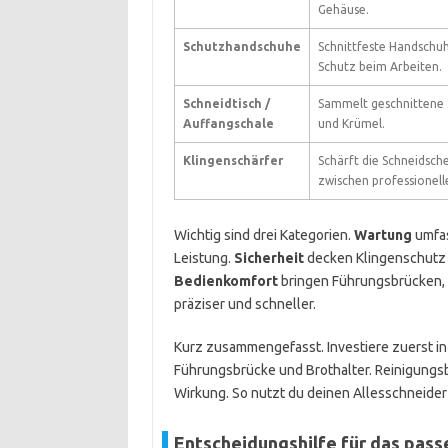
Gehäuse.
Schutzhandschuhe
Schnittfeste Handschu
Schutz beim Arbeiten.
Schneidtisch /
Sammelt geschnittene 
Auffangschale
und Krümel.
Klingenschärfer
Schärft die Schneidsch
zwischen professionelle
Wichtig sind drei Kategorien.
Wartung
umfas
Leistung.
Sicherheit
decken Klingenschutz 
Bedienkomfort
bringen Führungsbrücken, 
präziser und schneller.
Kurz zusammengefasst. Investiere zuerst in
Führungsbrücke und Brothalter. Reinigungsb
Wirkung. So nutzt du deinen Allesschneider 
Entscheidungshilfe für das pas