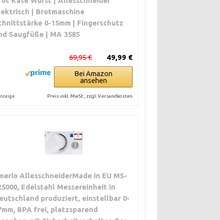
rot Käse Wurst | Allesschneider
lektrisch | Brotmaschine
chnittstärke 0-15mm | Fingerschutz
nd Saugfüße | MA 3585
69,95 €
49,99 €
Bei Amazon
ansehen
Preis inkl. MwSt., zzgl. Versandkosten
nzeige
merio AllesschneiderMade in EU MS-
25000, Edelstahl Messereinheit in
eutschland produziert, einstellbar 0-
7mm, BPA frei, platzsparend