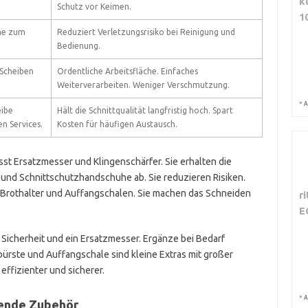
k
Schutz vor Keimen.
1
he zum
Reduziert Verletzungsrisiko bei Reinigung und
Bedienung.
Scheiben
Ordentliche Arbeitsfläche. Einfaches
Weiterverarbeiten. Weniger Verschmutzung.
*
A
eibe
Hält die Schnittqualität langfristig hoch. Spart
n Services.
Kosten für häufigen Austausch.
st Ersatzmesser und Klingenschärfer. Sie erhalten die
und Schnittschutzhandschuhe ab. Sie reduzieren Risiken.
Brothalter und Auffangschalen. Sie machen das Schneiden
r
E
 Sicherheit und ein Ersatzmesser. Ergänze bei Bedarf
ürste und Auffangschale sind kleine Extras mit großer
effizienter und sicherer.
*
A
sende Zubehör