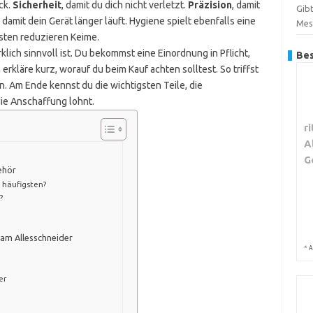
ck.
Sicherheit
, damit du dich nicht verletzt.
Präzision
, damit
Gibt
, damit dein Gerät länger läuft. Hygiene spielt ebenfalls eine
Mes
sten reduzieren Keime.
klich sinnvoll ist. Du bekommst eine Einordnung in Pflicht,
Bes
erkläre kurz, worauf du beim Kauf achten solltest. So triffst
 Am Ende kennst du die wichtigsten Teile, die
ie Anschaffung lohnt.
r
A
G
ehör
 häufigsten?
?
am Allesschneider
*
A
er