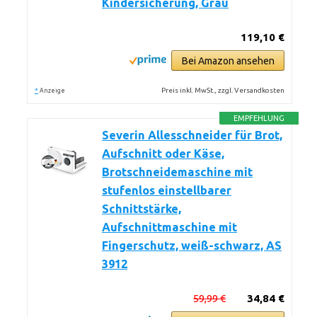
Kindersicherung, Grau
119,10 €
Bei Amazon ansehen
*
Preis inkl. MwSt., zzgl. Versandkosten
Anzeige
EMPFEHLUNG
Severin Allesschneider für Brot,
Aufschnitt oder Käse,
Brotschneidemaschine mit
stufenlos einstellbarer
Schnittstärke,
Aufschnittmaschine mit
Fingerschutz, weiß-schwarz, AS
3912
59,99 €
34,84 €