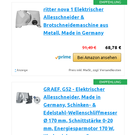
EMPFEHLUNG
ritter nova 1 Elektrischer
Allesschneider &
Brotschneidemaschine aus
Metall, Made in Germany
91,49 €
68,78 €
Bei Amazon ansehen
*
Preis inkl. MwSt., zzgl. Versandkosten
Anzeige
EMPFEHLUNG
GRAEF. G52 - Elektrischer
Allesschneider, Made in
Germany, Schinken- &
Edelstahl-Wellenschliffmesser
Ø 170 mm, Schnittstärke 0-20
mm, Energiesparmotor 170 W,