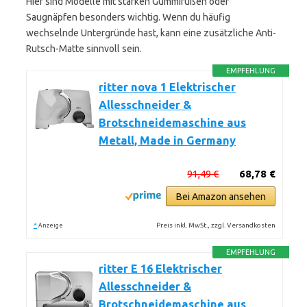
Hier sind Modelle mit starken Gummifüßen oder
Saugnäpfen besonders wichtig. Wenn du häufig
wechselnde Untergründe hast, kann eine zusätzliche Anti-
Rutsch-Matte sinnvoll sein.
EMPFEHLUNG
ritter nova 1 Elektrischer
Allesschneider &
Brotschneidemaschine aus
Metall, Made in Germany
91,49 €
68,78 €
Bei Amazon ansehen
*
Preis inkl. MwSt., zzgl. Versandkosten
Anzeige
EMPFEHLUNG
ritter E 16 Elektrischer
Allesschneider &
Brotschneidemaschine aus