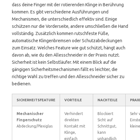
dass deine Finger mit der rotierenden Klinge in Berührung
kommen. Es gibt verschiedene Ausführungen und
Mechanismen, die unterschiedlich effektiv sind. Einige
schützen nur die Vorderseite, andere umschließen die Hand
vollständig. Zusätzlich kommen rutschfeste Füße,
automatische Klingenbremsen oder Schutzabdeckungen
zum Einsatz. Welches Feature wie gut schützt, hängt auch
davon ab, wie du den Allesschneider in der Praxis nutzt.
Sicherheit ist kein Selbstläufer. Mit einem Blick auf die
gängigen Sicherheitsmechanismen fällt es leichter, die
richtige Wahl zu treffen und den Allesschneider sicher zu
bedienen.
SICHERHEITSFEATURE
VORTEILE
NACHTEILE
PRAX
Mechanischer
Verhindert
Blockiert
Sehr 
Fingerschutz
direkten
Sicht auf
Einst
Abdeckung/Plexiglas
Kontakt mit
Schnittgut,
klein
Klinge,
kann
einfach
unhandlich