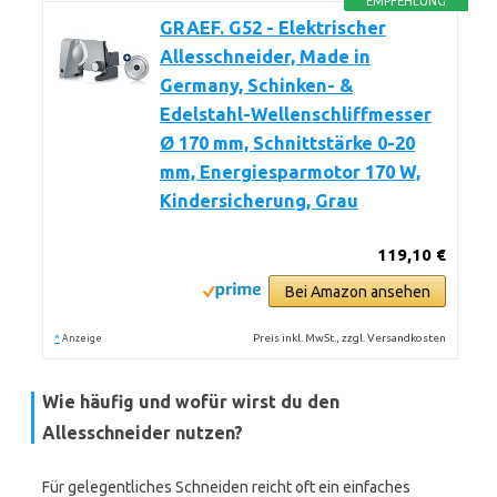
EMPFEHLUNG
GRAEF. G52 - Elektrischer
Allesschneider, Made in
Germany, Schinken- &
Edelstahl-Wellenschliffmesser
Ø 170 mm, Schnittstärke 0-20
mm, Energiesparmotor 170 W,
Kindersicherung, Grau
119,10 €
Bei Amazon ansehen
*
Preis inkl. MwSt., zzgl. Versandkosten
Anzeige
Wie häufig und wofür wirst du den
Allesschneider nutzen?
Für gelegentliches Schneiden reicht oft ein einfaches