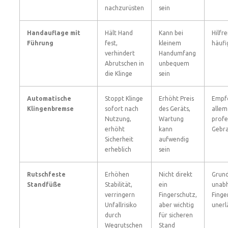
nachzurüsten
sein
Handauflage mit
Hält Hand
Kann bei
Hilfre
Führung
fest,
kleinem
häufi
verhindert
Handumfang
Abrutschen in
unbequem
die Klinge
sein
Automatische
Stoppt Klinge
Erhöht Preis
Empf
Klingenbremse
sofort nach
des Geräts,
allem
Nutzung,
Wartung
profe
erhöht
kann
Gebr
Sicherheit
aufwendig
erheblich
sein
Rutschfeste
Erhöhen
Nicht direkt
Grund
Standfüße
Stabilität,
ein
unab
verringern
Fingerschutz,
Finge
Unfallrisiko
aber wichtig
unerl
durch
für sicheren
Wegrutschen
Stand