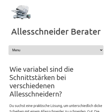
Zum
Inhalt
springen
Allesschneider Berater
Wie variabel sind die
Schnittstärken bei
verschiedenen
Allesschneidern?
Du suchst eine praktische Lösung, um unterschiedlich dicke
Scheiben mit einem Allesschneider zu schneiden. Gut. Die