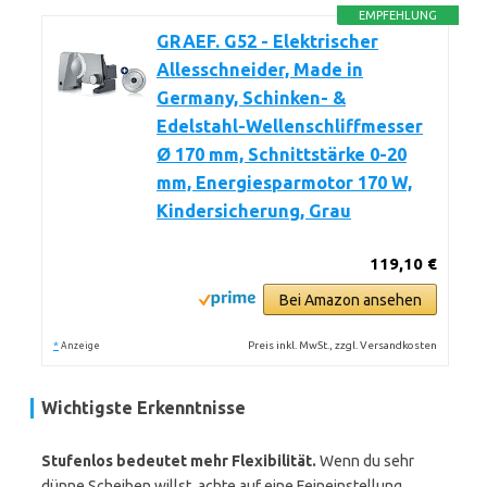
EMPFEHLUNG
GRAEF. G52 - Elektrischer
Allesschneider, Made in
Germany, Schinken- &
Edelstahl-Wellenschliffmesser
Ø 170 mm, Schnittstärke 0-20
mm, Energiesparmotor 170 W,
Kindersicherung, Grau
119,10 €
Bei Amazon ansehen
*
Preis inkl. MwSt., zzgl. Versandkosten
Anzeige
Wichtigste Erkenntnisse
Stufenlos bedeutet mehr Flexibilität.
Wenn du sehr
dünne Scheiben willst, achte auf eine Feineinstellung.