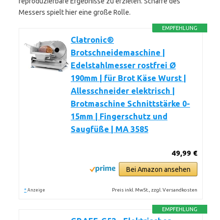
reproduzierbare Ergebnisse zu erzielen. Schärfe des
Messers spielt hier eine große Rolle.
EMPFEHLUNG
Clatronic®
Brotschneidemaschine |
Edelstahlmesser rostfrei Ø
190mm | für Brot Käse Wurst |
Allesschneider elektrisch |
Brotmaschine Schnittstärke 0-
15mm | Fingerschutz und
Saugfüße | MA 3585
49,99 €
Bei Amazon ansehen
*
Preis inkl. MwSt., zzgl. Versandkosten
Anzeige
EMPFEHLUNG