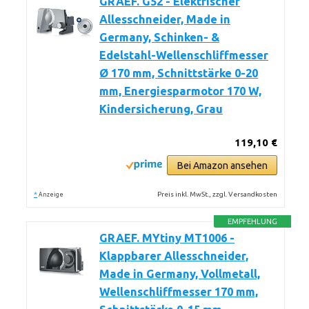
GRAEF. G52 - Elektrischer
Allesschneider, Made in
Germany, Schinken- &
Edelstahl-Wellenschliffmesser
Ø 170 mm, Schnittstärke 0-20
mm, Energiesparmotor 170 W,
Kindersicherung, Grau
119,10 €
Bei Amazon ansehen
*
Preis inkl. MwSt., zzgl. Versandkosten
Anzeige
EMPFEHLUNG
GRAEF. MYtiny MT1006 -
Klappbarer Allesschneider,
Made in Germany, Vollmetall,
Wellenschliffmesser 170 mm,