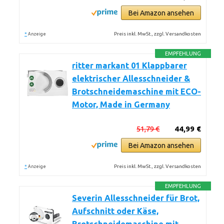
Bei Amazon ansehen
*
Preis inkl. MwSt., zzgl. Versandkosten
Anzeige
EMPFEHLUNG
ritter markant 01 Klappbarer
elektrischer Allesschneider &
Brotschneidemaschine mit ECO-
Motor, Made in Germany
51,79 €
44,99 €
Bei Amazon ansehen
*
Preis inkl. MwSt., zzgl. Versandkosten
Anzeige
EMPFEHLUNG
Severin Allesschneider für Brot,
Aufschnitt oder Käse,