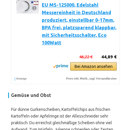
EU MS-125000, Edelstahl
Messereinheit in Deutschland
produziert, einstellbar 0-17mm,
BPA frei, platzsparend klappbar,
mit Sicherheitsschalter, Eco
100Watt
46,22 €
44,89 €
Bei Amazon ansehen
*
Preis inkl. MwSt., zzgl. Versandkosten
Anzeige
Gemüse und Obst
Für dünne Gurkenscheiben, Kartoffelchips aus frischen
Kartoffeln oder Apfelringe ist der Allesschneider sehr
praktisch. Du erreichst gleichmäßige Scheiben ohne viel
Aufwand. Zum Würfeln, Julienne schneiden oder Zesten