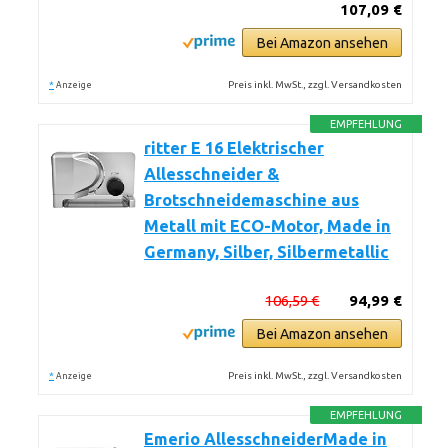
107,09 €
Bei Amazon ansehen
*
Preis inkl. MwSt., zzgl. Versandkosten
Anzeige
EMPFEHLUNG
ritter E 16 Elektrischer
Allesschneider &
Brotschneidemaschine aus
Metall mit ECO-Motor, Made in
Germany, Silber, Silbermetallic
106,59 €
94,99 €
Bei Amazon ansehen
*
Preis inkl. MwSt., zzgl. Versandkosten
Anzeige
EMPFEHLUNG
Emerio AllesschneiderMade in