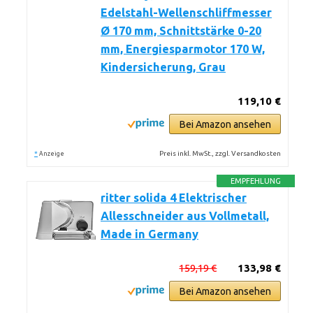
Edelstahl-Wellenschliffmesser
Ø 170 mm, Schnittstärke 0-20
mm, Energiesparmotor 170 W,
Kindersicherung, Grau
119,10 €
Bei Amazon ansehen
*
Preis inkl. MwSt., zzgl. Versandkosten
Anzeige
EMPFEHLUNG
ritter solida 4 Elektrischer
Allesschneider aus Vollmetall,
Made in Germany
159,19 €
133,98 €
Bei Amazon ansehen