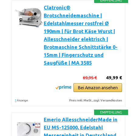
EMPFEHLUNG
Clatronic®
Brotschneidemaschine |
Edelstahlmesser rostfrei Ø
190mm | für Brot Käse Wurst |
Allesschneider elektrisch |
Brotmaschine Schnittstärke 0-
15mm | Fingerschutz und
Saugfüße | MA 3585
69,95 €
49,99 €
Bei Amazon ansehen
*
Preis inkl. MwSt., zzgl. Versandkosten
Anzeige
EMPFEHLUNG
Emerio AllesschneiderMade in
EU MS-125000, Edelstahl
Messereinheit in Deutschland