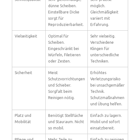
dünne Scheiben.
möglich.
Einstellbare Dicke
Gleichmäßigkeit
sorgt für
variiert mit
Reproduzierbarkeit.
Erfahrung.
Vielseitigkeit
Optimal für
Sehr vielseitig.
Scheiben.
Verschiedene
Eingeschränkt bei
Klingen für
Würfeln, Filetieren
unterschiedliche
oder Zesten.
Techniken.
Sicherheit
Meist
Erhöhtes
Schutzvorrichtungen
Verletzungsrisiko
und Schieber.
bei unsachgemäßer
Sorgfalt beim
Technik.
Reinigen nötig.
Schutzmaßnahmen
und Übung helfen.
Platz und
Benötigt Stellfläche
Einfach zu lagern.
Mobilität
und Stauraum. Nicht
Mobil und sofort
so mobil.
einsatzbereit.
Pflege und
Mehr Teile zu
Einfach zu reinigen.