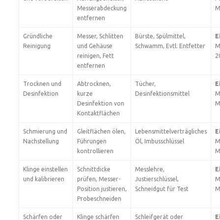
Messerabdeckung
M
entfernen
Gründliche
Messer, Schlitten
Bürste, Spülmittel,
E
Reinigung
und Gehäuse
Schwamm, Evtl. Entfetter
M
reinigen, Fett
2
entfernen
Trocknen und
Abtrocknen,
Tücher,
E
Desinfektion
kurze
Desinfektionsmittel
M
Desinfektion von
M
Kontaktflächen
Schmierung und
Gleitflächen ölen,
Lebensmittelverträgliches
E
Nachstellung
Führungen
Öl, Imbusschlüssel
M
kontrollieren
M
Klinge einstellen
Schnittdicke
Messlehre,
E
und kalibrieren
prüfen, Messer-
Justierschlüssel,
M
Position justieren,
Schneidgut für Test
M
Probeschneiden
Schärfen oder
Klinge schärfen
Schleifgerät oder
E