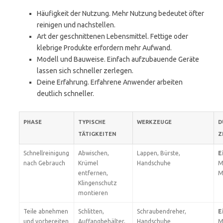
Häufigkeit der Nutzung. Mehr Nutzung bedeutet öfter
reinigen und nachstellen.
Art der geschnittenen Lebensmittel. Fettige oder
klebrige Produkte erfordern mehr Aufwand.
Modell und Bauweise. Einfach aufzubauende Geräte
lassen sich schneller zerlegen.
Deine Erfahrung. Erfahrene Anwender arbeiten
deutlich schneller.
PHASE
TYPISCHE
WERKZEUGE
D
TÄTIGKEITEN
Z
Schnellreinigung
Abwischen,
Lappen, Bürste,
E
nach Gebrauch
Krümel
Handschuhe
M
entfernen,
M
Klingenschutz
montieren
Teile abnehmen
Schlitten,
Schraubendreher,
E
und vorbereiten
Auffangbehälter,
Handschuhe
M