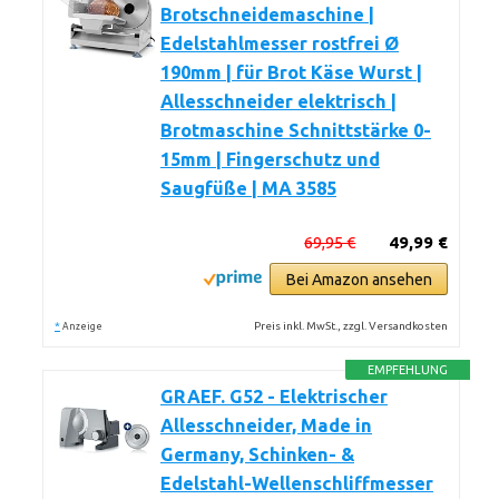
Brotschneidemaschine |
Edelstahlmesser rostfrei Ø
190mm | für Brot Käse Wurst |
Allesschneider elektrisch |
Brotmaschine Schnittstärke 0-
15mm | Fingerschutz und
Saugfüße | MA 3585
69,95 €
49,99 €
Bei Amazon ansehen
*
Preis inkl. MwSt., zzgl. Versandkosten
Anzeige
EMPFEHLUNG
GRAEF. G52 - Elektrischer
Allesschneider, Made in
Germany, Schinken- &
Edelstahl-Wellenschliffmesser