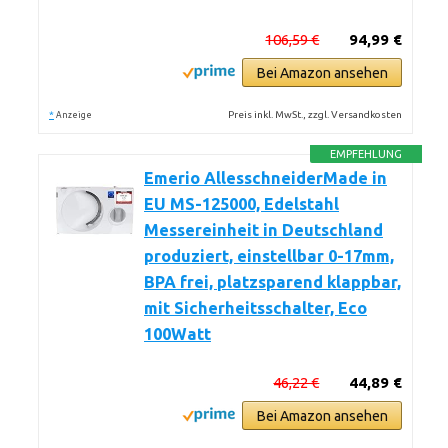
106,59 €
94,99 €
Bei Amazon ansehen
*
Preis inkl. MwSt., zzgl. Versandkosten
Anzeige
EMPFEHLUNG
Emerio AllesschneiderMade in
EU MS-125000, Edelstahl
Messereinheit in Deutschland
produziert, einstellbar 0-17mm,
BPA frei, platzsparend klappbar,
mit Sicherheitsschalter, Eco
100Watt
46,22 €
44,89 €
Bei Amazon ansehen