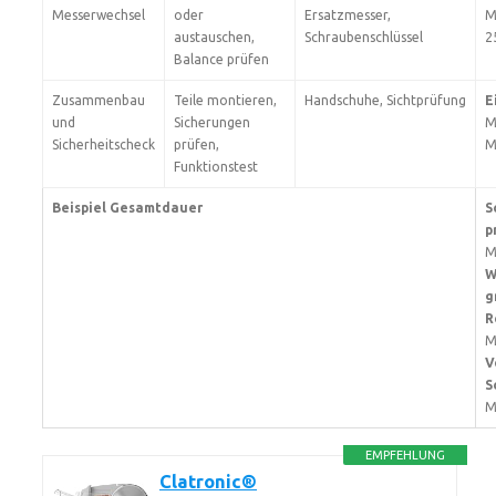
Messerwechsel
oder
Ersatzmesser,
M
austauschen,
Schraubenschlüssel
2
Balance prüfen
Zusammenbau
Teile montieren,
Handschuhe, Sichtprüfung
E
und
Sicherungen
M
Sicherheitscheck
prüfen,
M
Funktionstest
Beispiel Gesamtdauer
S
p
M
W
g
R
M
V
S
M
EMPFEHLUNG
Clatronic®