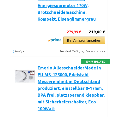
Energiesparmotor 170W,
Brotschneidemaschine,
Kompakt, Eisenglimmergrau
279,99 €
219,00 €
Bei Amazon ansehen
*
Preis inkl. MwSt., zzgl. Versandkosten
Anzeige
EMPFEHLUNG
Emerio AllesschneiderMade in
EU MS-125000, Edelstahl
Messereinheit in Deutschland
produziert, einstellbar 0-17mm,
BPA frei, platzsparend klappbar,
mit Sicherheitsschalter, Eco
100Watt