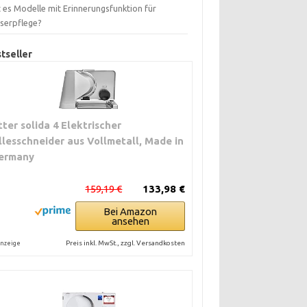
 es Modelle mit Erinnerungsfunktion für
serpflege?
tseller
itter solida 4 Elektrischer
llesschneider aus Vollmetall, Made in
ermany
159,19 €
133,98 €
Bei Amazon
ansehen
Preis inkl. MwSt., zzgl. Versandkosten
nzeige