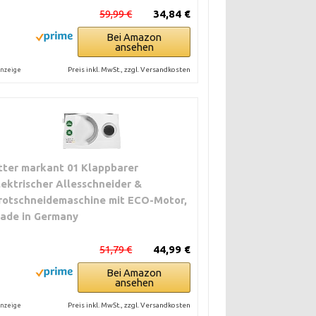
59,99 €
34,84 €
Bei Amazon
ansehen
Preis inkl. MwSt., zzgl. Versandkosten
nzeige
itter markant 01 Klappbarer
lektrischer Allesschneider &
rotschneidemaschine mit ECO-Motor,
ade in Germany
51,79 €
44,99 €
Bei Amazon
ansehen
Preis inkl. MwSt., zzgl. Versandkosten
nzeige