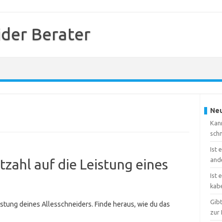
ider Berater
Neu
Kann
sch
Ist 
and
tzahl auf die Leistung eines
Ist 
kab
Gib
stung deines Allesschneiders. Finde heraus, wie du das
zur 