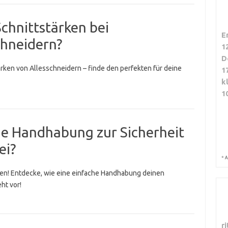
Schnittstärken bei
E
chneidern?
1
D
rken von Allesschneidern – finde den perfekten für deine
1
k
1
he Handhabung zur Sicherheit
ei?
*
A
den! Entdecke, wie eine einfache Handhabung deinen
ht vor!
r