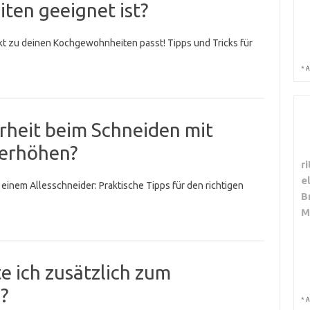
en geeignet ist?
kt zu deinen Kochgewohnheiten passt! Tipps und Tricks für
*
A
erheit beim Schneiden mit
 erhöhen?
r
e
einem Allesschneider: Praktische Tipps für den richtigen
B
M
e ich zusätzlich zum
?
*
A