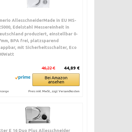
merio AllesschneiderMade in EU MS-
25000, Edelstahl Messereinheit in
eutschland produziert, einstellbar 0-
7mm, BPA frei, platzsparend
lappbar, mit Sicherheitsschalter, Eco
00Watt
46,22 €
44,89 €
Bei Amazon
ansehen
Preis inkl. MwSt., zzgl. Versandkosten
nzeige
itter E 16 Duo Plus Allesschneider