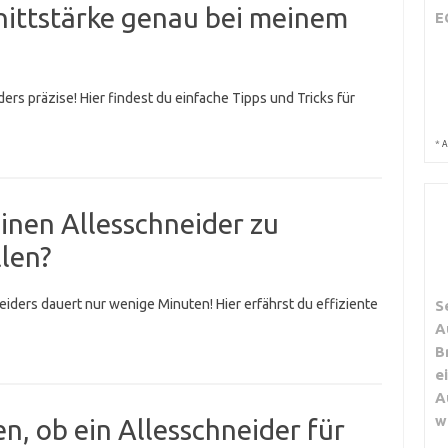
nittstärke genau bei meinem
E
rs präzise! Hier findest du einfache Tipps und Tricks für
*
A
einen Allesschneider zu
llen?
iders dauert nur wenige Minuten! Hier erfährst du effiziente
S
A
B
e
A
w
en, ob ein Allesschneider für